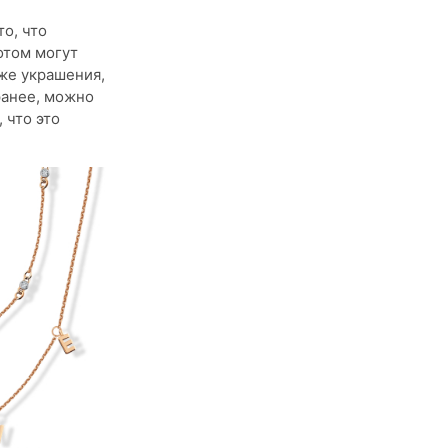
то, что
отом могут
аже украшения,
ранее, можно
 что это