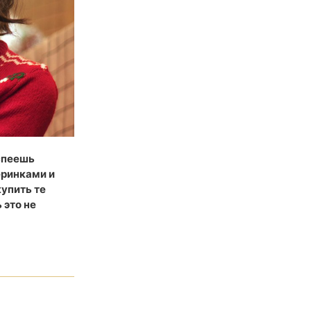
успеешь
еринками и
упить те
 это не