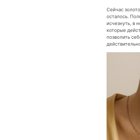
Сейчас золотое
осталось. Пол
исчезнуть, в 
которые дейст
позволить себ
действительно