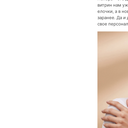
витрин нам уж
елочки, а в н
заранее. Да и
свое персонал