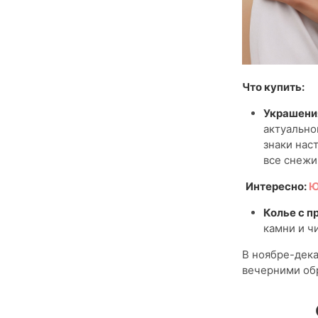
Что купить:
Украшени
актуально
знаки нас
все снежи
Интересно:
Ю
Колье с п
камни и ч
В ноябре-дека
вечерними об