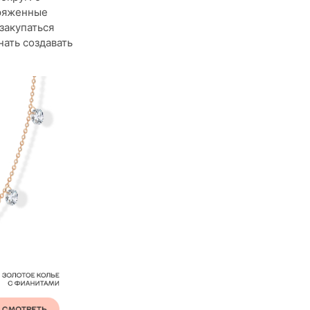
аряженные
закупаться
нать создавать