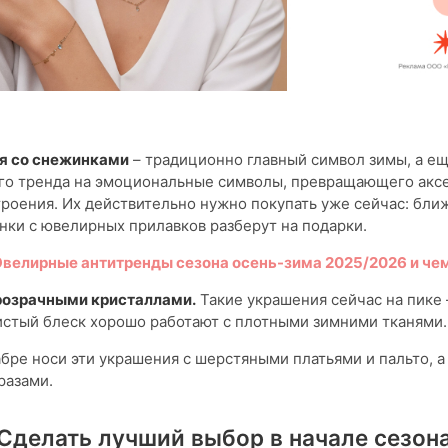
я со снежинками
– традиционно главный символ зимы, а ещ
го тренда на эмоциональные символы, превращающего аксе
троения. Их действительно нужно покупать уже сейчас: бли
нки с ювелирных прилавков разберут на подарки.
велирные антитренды сезона осень-зима 2025/2026 и чем
розрачными кристаллами.
Такие украшения сейчас на пике 
истый блеск хорошо работают с плотными зимними тканями.
бре носи эти украшения с шерстяными платьями и пальто, а 
разами.
Сделать лучший выбор в начале сезон