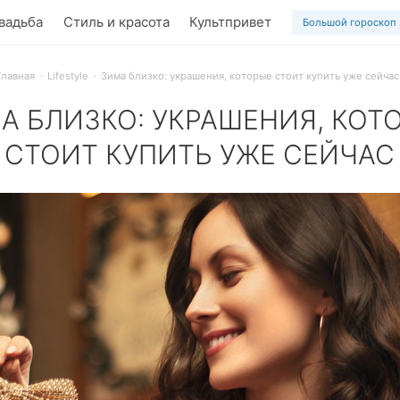
вадьба
Стиль и красота
Культпривет
Большой гороскоп
Главная
Lifestyle
Зима близко: украшения, которые стоит купить уже сейчас
А БЛИЗКО: УКРАШЕНИЯ, КОТ
СТОИТ КУПИТЬ УЖЕ СЕЙЧАС
вогодней суеты! Узнай, какие украшения стоит купить уже 