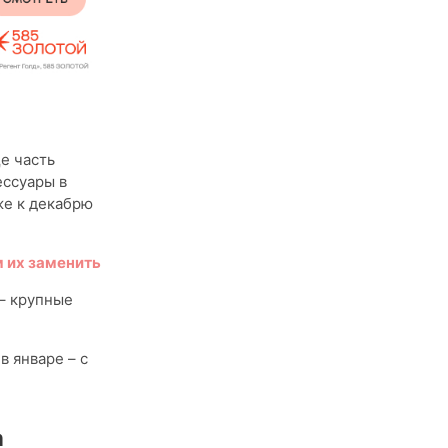
е часть
ссуары в
же к декабрю
 их заменить
– крупные
в январе – с
а