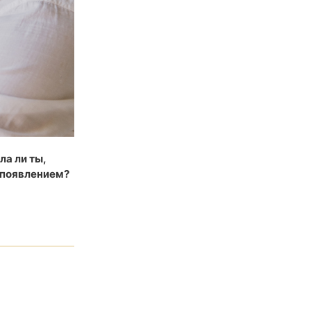
ла ли ты,
о появлением?