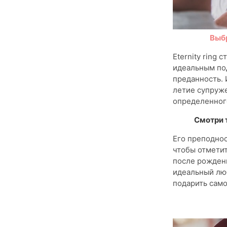
Выб
Eternity ring
идеальным под
преданность. 
летие супруже
определенного
Смотри 
Его преподнос
чтобы отметит
после рождени
идеальный лю
подарить само