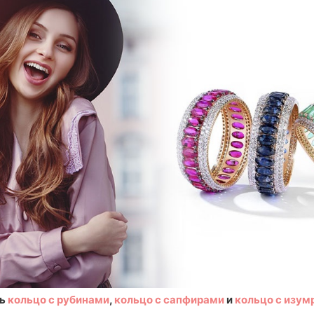
ть
кольцо с рубинами
,
кольцо с сапфирами
и
кольцо с изум