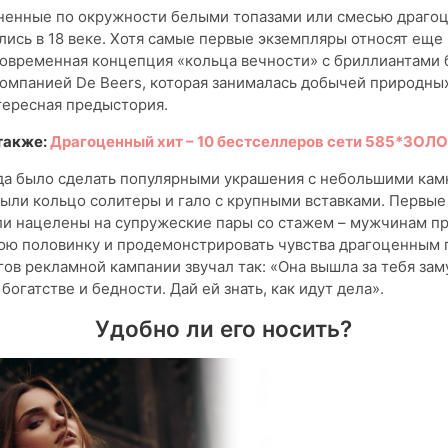
лненные по окружности белыми топазами или смесью драго
лись в 18 веке. Хотя самые первые экземпляры относят еще
 современная концепция «кольца вечности» с бриллиантами 
компанией De Beers, которая занималась добычей природных
тересная предыстория.
также:
Драгоценный хит – 10 бестселлеров сети 585*ЗОЛ
да было сделать популярными украшения с небольшими кам
были кольцо солитеры и гало с крупными вставками. Первые
ли нацелены на супружеские пары со стажем – мужчинам п
ою половинку и продемонстрировать чувства драгоценным 
гов рекламной кампании звучал так: «Она вышла за тебя зам
богатстве и бедности. Дай ей знать, как идут дела».
Удобно ли его носить?