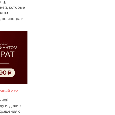
ng,
ней, которые
нным
 но иногда и
узнай >>>
амней
иду изделие
крашения с