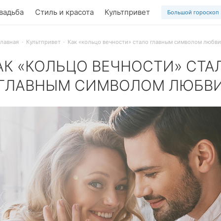
вадьба
Стиль и красота
Культпривет
Большой гороскоп
Главная
Культпривет
Как «кольцо вечности» стало главным символом любви
АК «КОЛЬЦО ВЕЧНОСТИ» СТА
ГЛАВНЫМ СИМВОЛОМ ЛЮБВ
итают идеальным любовным амулетом – ведь она символизи