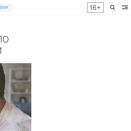
16+
 2026
ЛО
И
рует истинные чувства. Рассказываем удивительную истори