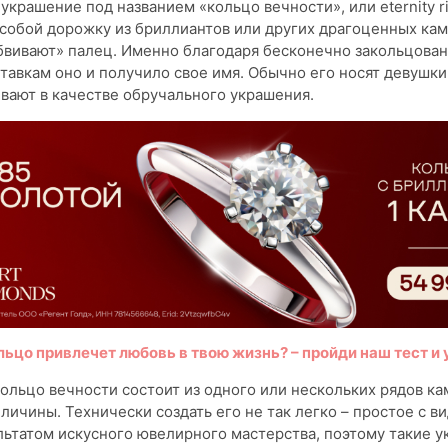
украшение под названием «кольцо вечности», или eternity ri
собой дорожку из бриллиантов или других драгоценных кам
бвивают» палец. Именно благодаря бесконечно закольцова
авкам оно и получило свое имя. Обычно его носят девушки,
вают в качестве обручального украшения.
льцо привлечет любовь в твою жизнь? – пройди наш тест и 
кольцо вечности состоит из одного или нескольких рядов к
личины. Технически создать его не так легко – простое с в
льтатом искусного ювелирного мастерства, поэтому такие у