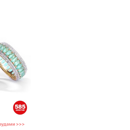
рудами >>>