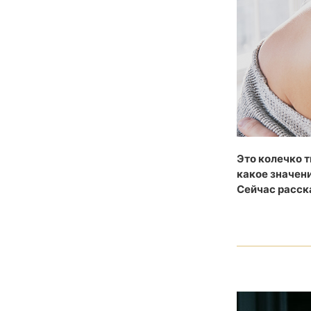
Это колечко т
какое значени
Сейчас расс