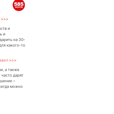
 >>>
ств и
ь и
дарить на 30-
для какого-то
вест >>>
и, а также
 часто дарят
ашение –
сегда можно