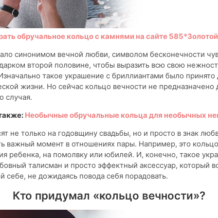
рать обручальное кольцо с камнями на сайте 585*Золотой
 стало синонимом вечной любви, символом бесконечности чув
арком второй половине, чтобы выразить всю свою нежност
Изначально такое украшение с бриллиантами было принято 
ской жизни. Но сейчас кольцо вечности не предназначено 
 случая.
также:
Необычные обручальные кольца для необычных не
ят не только на годовщину свадьбы, но и просто в знак любв
ь важный момент в отношениях пары. Например, это кольцо
я ребенка, на помолвку или юбилей. И, конечно, такое укр
бовный талисман и просто эффектный аксессуар, который в
й себе, не дожидаясь повода себя порадовать.
Кто придумал «кольцо вечности»?