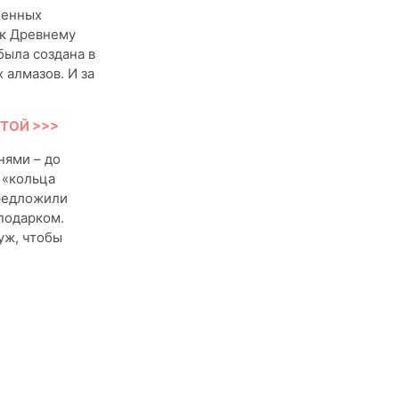
ценных
 к Древнему
была создана в
 алмазов. И за
ОТОЙ >>>
нями – до
 «кольца
редложили
подарком.
уж, чтобы