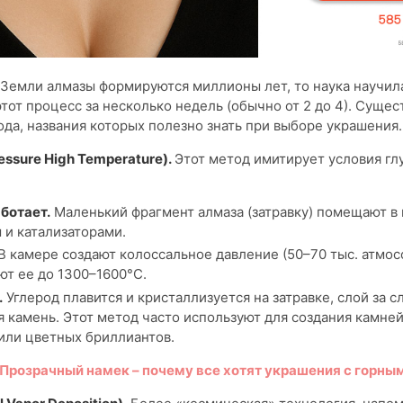
 Земли алмазы формируются миллионы лет, то наука научил
этот процесс за несколько недель (обычно от 2 до 4). Сущес
да, названия которых полезно знать при выборе украшения.
essure High Temperature).
Этот метод имитирует условия гл
аботает.
Маленький фрагмент алмаза (затравку) помещают в 
 и катализаторами.
В камере создают колоссальное давление (50–70 тыс. атмос
ют ее до 1300–1600°C.
.
Углерод плавится и кристаллизуется на затравке, слой за с
 камень. Этот метод часто используют для создания камне
или цветных бриллиантов.
Прозрачный намек – почему все хотят украшения с горны