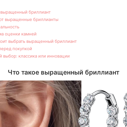
 выращенный бриллиант
ют выращенные бриллианты
альность
ма оценки камней
оит выбрать выращенный бриллиант
перед покупкой
 выбор: классика или инновации
Что такое выращенный бриллиант