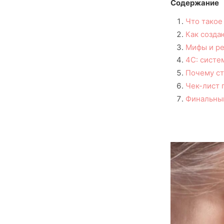
Содержание
Что такое
Как созда
Мифы и ре
4C: систе
Почему ст
Чек-лист 
Финальный