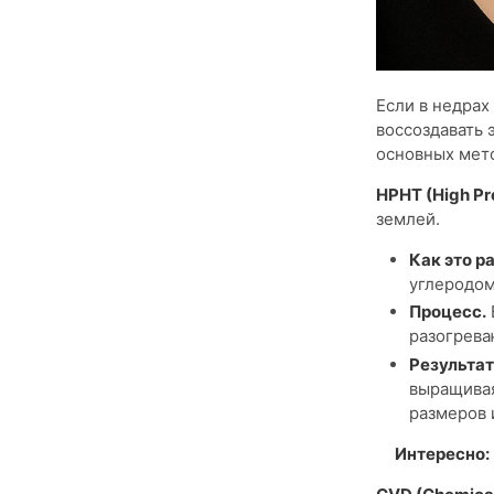
Если в недрах
воссоздавать 
основных мето
HPHT (High Pr
землей.
Как это р
углеродом
Процесс.
разогрева
Результат
выращивая
размеров 
Интересно: