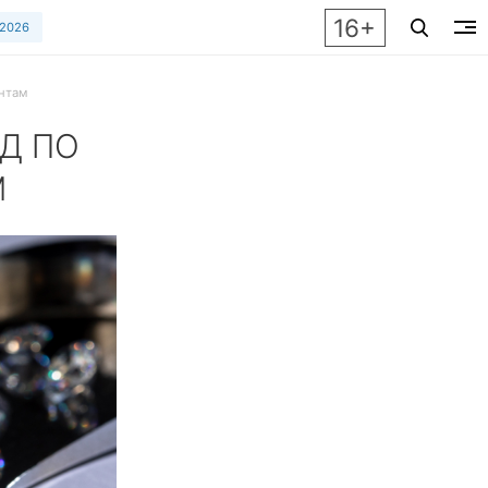
16+
 2026
нтам
Д ПО
М
 создаются и стоит ли покупать – подробный гид с фактами 