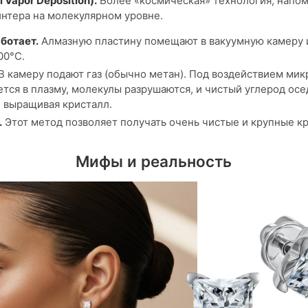
 Vapor Deposition).
Более «космическая» технология, напо
нтера на молекулярном уровне.
аботает.
Алмазную пластину помещают в вакуумную камеру 
00°C.
В камеру подают газ (обычно метан). Под воздействием мик
тся в плазму, молекулы разрушаются, и чистый углерод осе
 выращивая кристалл.
.
Этот метод позволяет получать очень чистые и крупные к
Мифы и реальность