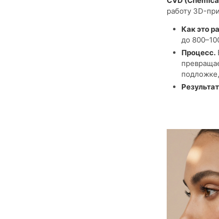
CVD (Chemical
работу 3D-при
Как это р
до 800–10
Процесс.
превращае
подложке,
Результат