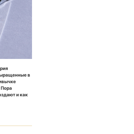
трия
 выращенные в
ривычке
 Пора
оздают и как