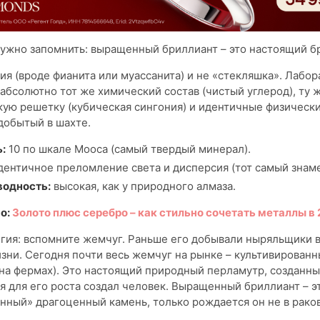
нужно запомнить: выращенный бриллиант – это настоящий б
ия (вроде фианита или муассанита) и не «стекляшка». Лабо
абсолютно тот же химический состав (чистый углерод), ту 
ую решетку (кубическая сингония) и идентичные физически
 добытый в шахте.
:
10 по шкале Мооса (самый твердый минерал).
ентичное преломление света и дисперсия (тот самый знаме
водность:
высокая, как у природного алмаза.
о:
Золото плюс серебро – как стильно сочетать металлы в 
гия: вспомните жемчуг. Раньше его добывали ныряльщики в
зни. Сегодня почти весь жемчуг на рынке – культивирован
на фермах). Это настоящий природный перламутр, созданн
я для его роста создал человек. Выращенный бриллиант – э
нный» драгоценный камень, только рождается он не в раков