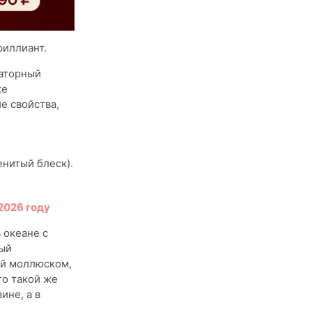
риллиант.
раторный
же
е свойства,
нитый блеск).
2026 году
 океане с
ный
ый моллюском,
то такой же
ине, а в