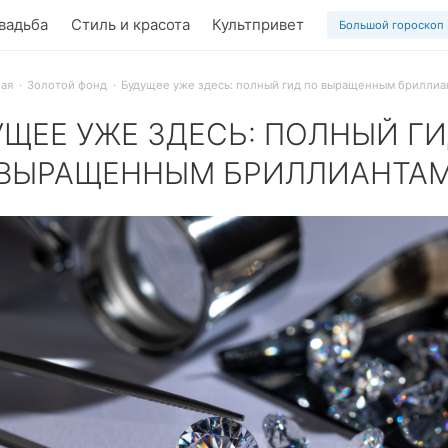
вадьба
Стиль и красота
Культпривет
Большой гороскоп
ная
Золотой фонд
Будущее уже здесь: полный гид по выращенным бриллиа
УЩЕЕ УЖЕ ЗДЕСЬ: ПОЛНЫЙ ГИ
ВЫРАЩЕННЫМ БРИЛЛИАНТА
ащенные бриллианты, чем они отличаются от природных, как