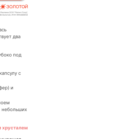
ась
твует два
убоко под
капсулу с
фер) и
лоем
й небольших
м хрусталем