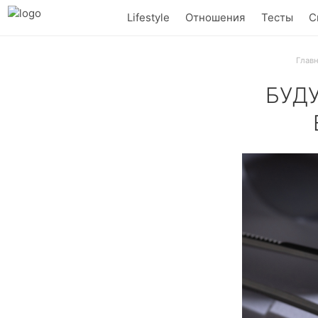
Lifestyle
Отношения
Тесты
С
Глав
БУД
Что такое выр