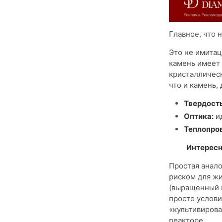
Главное, что 
Это не имитац
камень имеет 
кристаллическ
что и камень,
Твердость
Оптика:
ид
Теплопро
Интересн
Простая анало
риском для жи
(выращенный 
просто услови
«культивирова
реакторе.