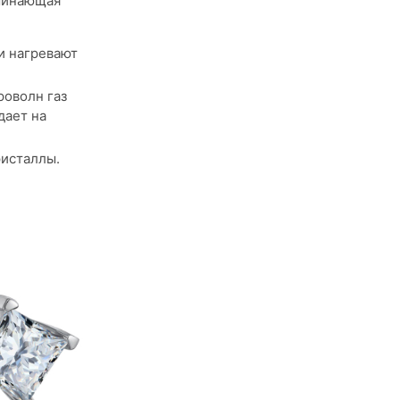
минающая
и нагревают
роволн газ
дает на
ристаллы.