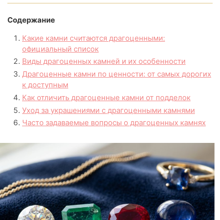
Содержание
Какие камни считаются драгоценными:
официальный список
Виды драгоценных камней и их особенности
Драгоценные камни по ценности: от самых дорогих
к доступным
Как отличить драгоценные камни от подделок
Уход за украшениями с драгоценными камнями
Часто задаваемые вопросы о драгоценных камнях