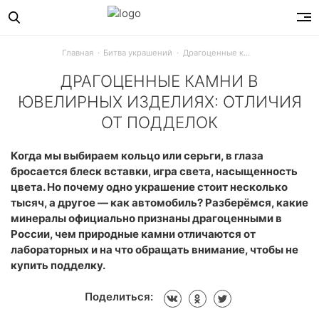
Главная
Битва украшений
Драгоценные камни в ювелирных изделиях: отличия от подделок
ДРАГОЦЕННЫЕ КАМНИ В
ЮВЕЛИРНЫХ ИЗДЕЛИЯХ: ОТЛИЧИЯ
ОТ ПОДДЕЛОК
Какие камни считаются драгоценными по закону РФ, виды 
Когда мы выбираем кольцо или серьги, в глаза
бросается блеск вставки, игра света, насыщенность
цвета. Но почему одно украшение стоит несколько
тысяч, а другое — как автомобиль? Разберёмся, какие
минералы официально признаны драгоценными в
России, чем природные камни отличаются от
лабораторных и на что обращать внимание, чтобы не
купить подделку.
Поделиться: