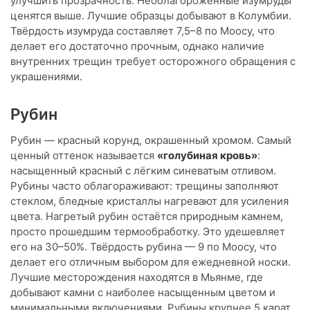
улучшить прозрачность. Необлагороженные изумруды
ценятся выше. Лучшие образцы добывают в Колумбии.
Твёрдость изумруда составляет 7,5–8 по Моосу, что
делает его достаточно прочным, однако наличие
внутренних трещин требует осторожного обращения с
украшениями.
Рубин
Рубин — красный корунд, окрашенный хромом. Самый
ценный оттенок называется
«голубиная кровь»
:
насыщенный красный с лёгким синеватым отливом.
Рубины часто облагораживают: трещины заполняют
стеклом, бледные кристаллы нагревают для усиления
цвета. Нагретый рубин остаётся природным камнем,
просто прошедшим термообработку. Это удешевляет
его на 30–50%. Твёрдость рубина — 9 по Моосу, что
делает его отличным выбором для ежедневной носки.
Лучшие месторождения находятся в Мьянме, где
добывают камни с наиболее насыщенным цветом и
минимальными включениями. Рубины крупнее 5 карат